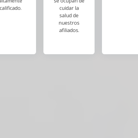
altamente
se ocupan de
calificado.
cuidar la
salud de
nuestros
afiliados.