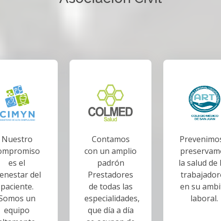
Nuestro
Contamos
Prevenimos
ompromiso
con un amplio
preservam
es el
padrón
la salud de 
ienestar del
Prestadores
trabajador
paciente.
de todas las
en su ambi
Somos un
especialidades,
laboral.
equipo
que día a día