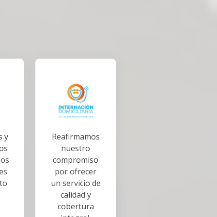
 y
Reafirmamos
os
nuestro
los
compromiso
es
por ofrecer
to
un servicio de
calidad y
cobertura